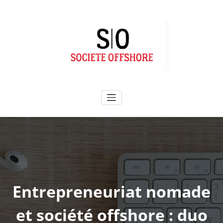
Aller
au
contenu
Entrepreneuriat nomade
et société offshore : duo