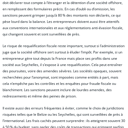
doit déclarer tout compte à l’étranger et la détention d’une société offshore,
en remplissant des formulaires précis. En cas d’oubli ou d’omission, les
sanctions peuvent grimper jusqu’à 80 % des montants non déclarés, ce qui
pèse lourd dans la balance. Les entrepreneurs doivent aussi être attentifs
aux conventions internationales et aux réglementations anti-évasion fiscale,
qui changent souvent et sont surveillées de près.
Le risque de requalification fiscale reste important, surtout si l’administration
juge que la société offshore sert surtout à éluder l’impôt. Par exemple, si un
entrepreneur gère tout depuis la France mais place ses profits dans une
société aux Seychelles, il s’expose à une requalification. Cela peut entraîner
des poursuites, voire des amendes sévères. Les sociétés opaques, souvent
recherchées pour l’anonymat, sont imposées comme entités à part, mais
cela n’empêche pas les contrôles et les enquêtes pour fraude fiscale ou
blanchiment. Les sanctions peuvent inclure de lourdes amendes, des
redressements et même des peines de prison.
Il existe aussi des erreurs fréquentes à éviter, comme le choix de juridictions
risquées telles que le Belize ou les Seychelles, qui sont surveillées de près à
l’international. Les frais cachés peuvent surprendre : ils atteignent souvent 30
à 50 % du budget, sans parler des coûts de transactions qui grimpent parfois